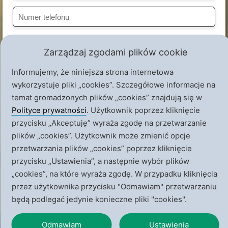
Zarządzaj zgodami plików cookie
Wybierz deklarowaną kwotę wsparcia
Informujemy, że niniejsza strona internetowa
wykorzystuje pliki „cookies”. Szczegółowe informacje na
30 zł
40 zł
50 zł
100 zł
temat gromadzonych plików „cookies” znajdują się w
zł
Polityce prywatności
. Użytkownik poprzez kliknięcie
przycisku „Akceptuję” wyraża zgodę na przetwarzanie
ZOSTAJĘ PRZYJACIELEM "PRZYMIERZA Z MARYJĄ"
plików „cookies”. Użytkownik może zmienić opcje
przetwarzania plików „cookies” poprzez kliknięcie
Administratorem danych osobowych jest Stowarzyszenie
przycisku „Ustawienia”, a następnie wybór plików
Kultury Chrześcijańskiej im. Ks. Piotra Skargi.
Czytaj
„cookies”, na które wyraża zgodę. W przypadku kliknięcia
więcej
.
przez użytkownika przycisku "Odmawiam" przetwarzaniu
będą podlegać jedynie konieczne pliki "cookies".
Odmawiam
Ustawienia